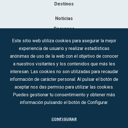
Destinos
Noticias
Recursos
Contacto
Este sitio web utiliza cookies para asegurar la mejor
experiencia de usuario y realizar estadísticas
Sociedad Mercantil Estatal para la Gestión de la Innovación y las
anónimas de uso de la web con el objetivo de conocer
Tecnologías Turísticas, S.A.M.P.
a nuestros visitantes y los contenidos que más les
Inscrita en el R.M. de Madrid, T, 12593, Se. 8, F. 129, H. 201.307.
interesan. Las cookies no son utilizadas para recaudar
C.I.F.: A-81/874.984
información de carácter personal. Al pulsar el botón de
aceptar nos das permiso para utilizar las cookies.
Síguenos en redes sociales:
Puedes gestionar tu consentimiento y obtener más
información pulsando el botón de Configurar.
CONTACTO
CONFIGURAR