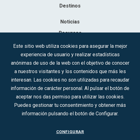
Destinos
Noticias
Recursos
Contacto
Este sitio web utiliza cookies para asegurar la mejor
experiencia de usuario y realizar estadísticas
Sociedad Mercantil Estatal para la Gestión de la Innovación y las
anónimas de uso de la web con el objetivo de conocer
Tecnologías Turísticas, S.A.M.P.
a nuestros visitantes y los contenidos que más les
Inscrita en el R.M. de Madrid, T, 12593, Se. 8, F. 129, H. 201.307.
interesan. Las cookies no son utilizadas para recaudar
C.I.F.: A-81/874.984
información de carácter personal. Al pulsar el botón de
aceptar nos das permiso para utilizar las cookies.
Síguenos en redes sociales:
Puedes gestionar tu consentimiento y obtener más
información pulsando el botón de Configurar.
CONTACTO
CONFIGURAR