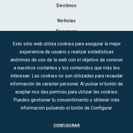
Destinos
Noticias
Recursos
Contacto
Este sitio web utiliza cookies para asegurar la mejor
experiencia de usuario y realizar estadísticas
Sociedad Mercantil Estatal para la Gestión de la Innovación y las
anónimas de uso de la web con el objetivo de conocer
Tecnologías Turísticas, S.A.M.P.
a nuestros visitantes y los contenidos que más les
Inscrita en el R.M. de Madrid, T, 12593, Se. 8, F. 129, H. 201.307.
interesan. Las cookies no son utilizadas para recaudar
C.I.F.: A-81/874.984
información de carácter personal. Al pulsar el botón de
aceptar nos das permiso para utilizar las cookies.
Síguenos en redes sociales:
Puedes gestionar tu consentimiento y obtener más
información pulsando el botón de Configurar.
CONTACTO
CONFIGURAR