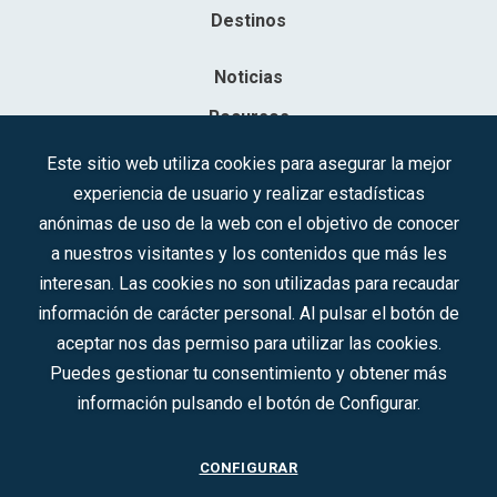
Destinos
Noticias
Recursos
Contacto
Este sitio web utiliza cookies para asegurar la mejor
experiencia de usuario y realizar estadísticas
Sociedad Mercantil Estatal para la Gestión de la Innovación y las
anónimas de uso de la web con el objetivo de conocer
Tecnologías Turísticas, S.A.M.P.
a nuestros visitantes y los contenidos que más les
Inscrita en el R.M. de Madrid, T, 12593, Se. 8, F. 129, H. 201.307.
interesan. Las cookies no son utilizadas para recaudar
C.I.F.: A-81/874.984
información de carácter personal. Al pulsar el botón de
aceptar nos das permiso para utilizar las cookies.
Síguenos en redes sociales:
Puedes gestionar tu consentimiento y obtener más
información pulsando el botón de Configurar.
CONTACTO
CONFIGURAR