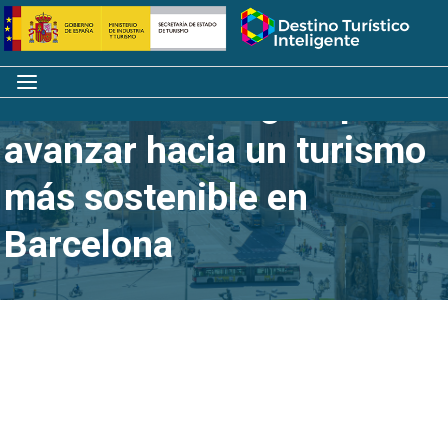
Saltar
Inicio
al
contenido
Menú
Un reto tecnológico para
avanzar hacia un turismo
más sostenible en
Barcelona