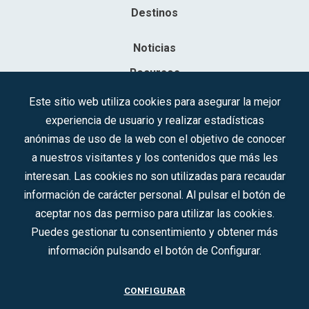
Destinos
Noticias
Recursos
Contacto
Este sitio web utiliza cookies para asegurar la mejor
experiencia de usuario y realizar estadísticas
Sociedad Mercantil Estatal para la Gestión de la Innovación y las
anónimas de uso de la web con el objetivo de conocer
Tecnologías Turísticas, S.A.M.P.
a nuestros visitantes y los contenidos que más les
Inscrita en el R.M. de Madrid, T, 12593, Se. 8, F. 129, H. 201.307.
interesan. Las cookies no son utilizadas para recaudar
C.I.F.: A-81/874.984
información de carácter personal. Al pulsar el botón de
aceptar nos das permiso para utilizar las cookies.
Síguenos en redes sociales:
Puedes gestionar tu consentimiento y obtener más
información pulsando el botón de Configurar.
CONTACTO
CONFIGURAR