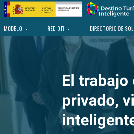
Saltar
Inicio
al
contenido
MODELO
RED DTI
DIRECTORIO DE SO
El trabajo
privado, vi
inteligent