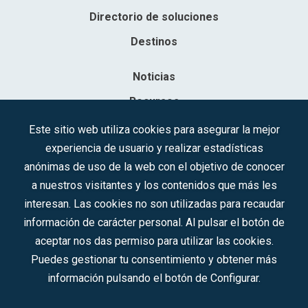
Directorio de soluciones
Destinos
Noticias
Recursos
Contacto
Este sitio web utiliza cookies para asegurar la mejor
experiencia de usuario y realizar estadísticas
Sociedad Mercantil Estatal para la Gestión de la Innovación y las
anónimas de uso de la web con el objetivo de conocer
Tecnologías Turísticas, S.A.M.P.
a nuestros visitantes y los contenidos que más les
Inscrita en el R.M. de Madrid, T, 12593, Se. 8, F. 129, H. 201.307.
interesan. Las cookies no son utilizadas para recaudar
C.I.F.: A-81/874.984
información de carácter personal. Al pulsar el botón de
aceptar nos das permiso para utilizar las cookies.
Síguenos en redes sociales:
Puedes gestionar tu consentimiento y obtener más
información pulsando el botón de Configurar.