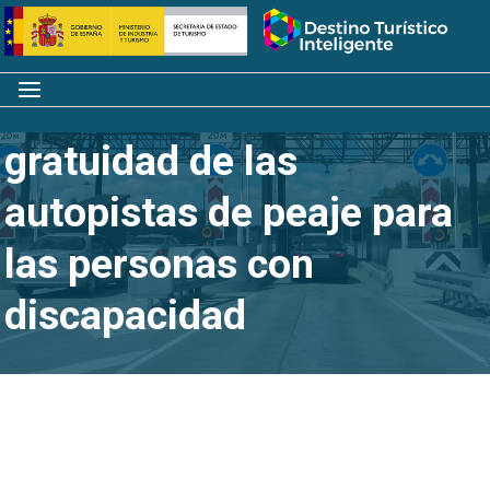
Saltar
Inicio
al
contenido
Menú
PREDIF solicita la
gratuidad de las
autopistas de peaje para
las personas con
discapacidad