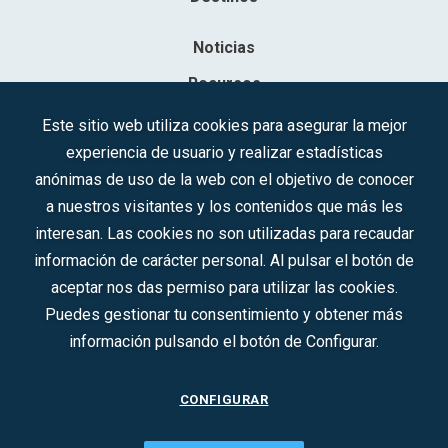
Noticias
Recursos
Contacto
Este sitio web utiliza cookies para asegurar la mejor
experiencia de usuario y realizar estadísticas
Sociedad Mercantil Estatal para la Gestión de la Innovación y las
anónimas de uso de la web con el objetivo de conocer
Tecnologías Turísticas, S.A.M.P.
a nuestros visitantes y los contenidos que más les
Inscrita en el R.M. de Madrid, T, 12593, Se. 8, F. 129, H. 201.307.
interesan. Las cookies no son utilizadas para recaudar
C.I.F.: A-81/874.984
información de carácter personal. Al pulsar el botón de
aceptar nos das permiso para utilizar las cookies.
Síguenos en redes sociales:
Puedes gestionar tu consentimiento y obtener más
información pulsando el botón de Configurar.
CONTACTO
CONFIGURAR