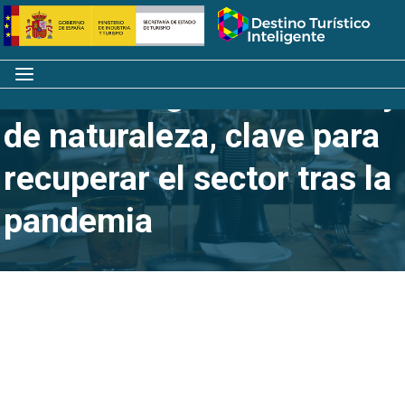
Saltar
Inicio
al
contenido
Menú
El turismo gastronómico y
de naturaleza, clave para
recuperar el sector tras la
pandemia