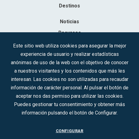
Destinos
Noticias
Recursos
Contacto
Este sitio web utiliza cookies para asegurar la mejor
experiencia de usuario y realizar estadísticas
Sociedad Mercantil Estatal para la Gestión de la Innovación y las
anónimas de uso de la web con el objetivo de conocer
Tecnologías Turísticas, S.A.M.P.
a nuestros visitantes y los contenidos que más les
Inscrita en el R.M. de Madrid, T, 12593, Se. 8, F. 129, H. 201.307.
interesan. Las cookies no son utilizadas para recaudar
C.I.F.: A-81/874.984
información de carácter personal. Al pulsar el botón de
aceptar nos das permiso para utilizar las cookies.
Síguenos en redes sociales:
Puedes gestionar tu consentimiento y obtener más
información pulsando el botón de Configurar.
CONTACTO
CONFIGURAR