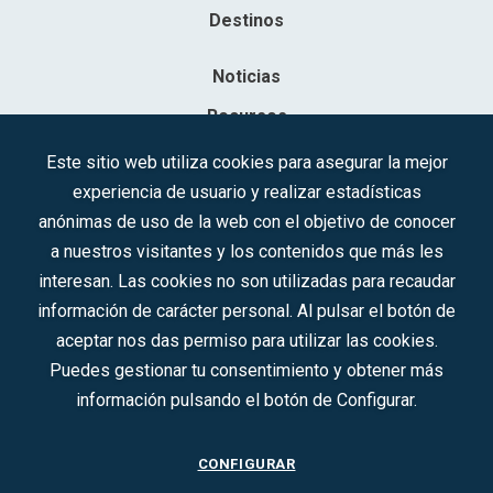
Destinos
Noticias
Recursos
Contacto
Este sitio web utiliza cookies para asegurar la mejor
experiencia de usuario y realizar estadísticas
Sociedad Mercantil Estatal para la Gestión de la Innovación y las
anónimas de uso de la web con el objetivo de conocer
Tecnologías Turísticas, S.A.M.P.
a nuestros visitantes y los contenidos que más les
Inscrita en el R.M. de Madrid, T, 12593, Se. 8, F. 129, H. 201.307.
interesan. Las cookies no son utilizadas para recaudar
C.I.F.: A-81/874.984
información de carácter personal. Al pulsar el botón de
aceptar nos das permiso para utilizar las cookies.
Síguenos en redes sociales:
Puedes gestionar tu consentimiento y obtener más
información pulsando el botón de Configurar.
CONTACTO
CONFIGURAR