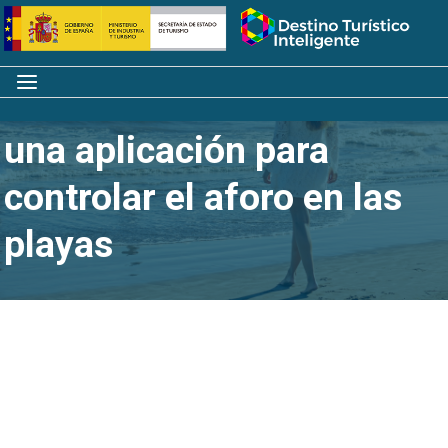
Saltar
Inicio
al
contenido
Menú
La Costa del Sol activa
una aplicación para
controlar el aforo en las
playas