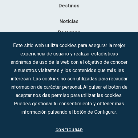
Destinos
Noticias
Recursos
Contacto
Este sitio web utiliza cookies para asegurar la mejor
experiencia de usuario y realizar estadísticas
Sociedad Mercantil Estatal para la Gestión de la Innovación y las
anónimas de uso de la web con el objetivo de conocer
Tecnologías Turísticas, S.A.M.P.
a nuestros visitantes y los contenidos que más les
Inscrita en el R.M. de Madrid, T, 12593, Se. 8, F. 129, H. 201.307.
interesan. Las cookies no son utilizadas para recaudar
C.I.F.: A-81/874.984
información de carácter personal. Al pulsar el botón de
aceptar nos das permiso para utilizar las cookies.
Síguenos en redes sociales:
Puedes gestionar tu consentimiento y obtener más
información pulsando el botón de Configurar.
CONTACTO
CONFIGURAR