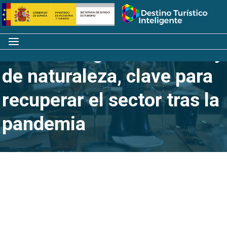
Saltar
Inicio
al
contenido
Menú
El turismo gastronómico y
de naturaleza, clave para
recuperar el sector tras la
pandemia