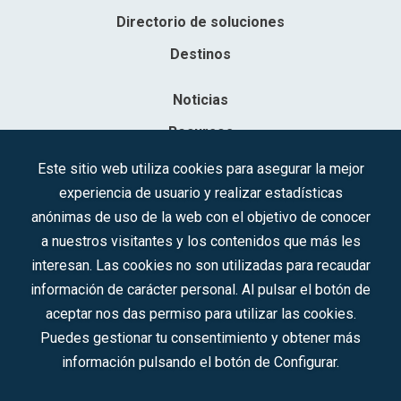
Directorio de soluciones
Destinos
Noticias
Recursos
Contacto
Este sitio web utiliza cookies para asegurar la mejor
experiencia de usuario y realizar estadísticas
Sociedad Mercantil Estatal para la Gestión de la Innovación y las
anónimas de uso de la web con el objetivo de conocer
Tecnologías Turísticas, S.A.M.P.
a nuestros visitantes y los contenidos que más les
Inscrita en el R.M. de Madrid, T, 12593, Se. 8, F. 129, H. 201.307.
interesan. Las cookies no son utilizadas para recaudar
C.I.F.: A-81/874.984
información de carácter personal. Al pulsar el botón de
aceptar nos das permiso para utilizar las cookies.
Síguenos en redes sociales:
Puedes gestionar tu consentimiento y obtener más
información pulsando el botón de Configurar.