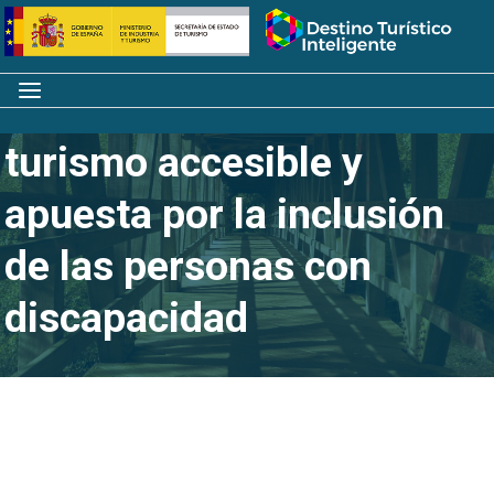
Saltar
Inicio
al
contenido
Menú
España se adapta al
turismo accesible y
apuesta por la inclusión
de las personas con
discapacidad