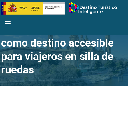
Saltar
Inicio
al
contenido
Menú
Zaragoza se promociona
como destino accesible
para viajeros en silla de
ruedas