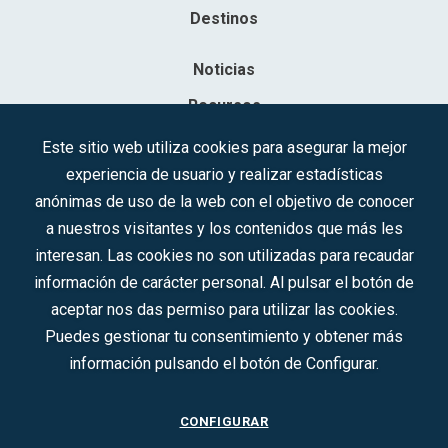
Destinos
Noticias
Recursos
Contacto
Este sitio web utiliza cookies para asegurar la mejor
experiencia de usuario y realizar estadísticas
Sociedad Mercantil Estatal para la Gestión de la Innovación y las
anónimas de uso de la web con el objetivo de conocer
Tecnologías Turísticas, S.A.M.P.
a nuestros visitantes y los contenidos que más les
Inscrita en el R.M. de Madrid, T, 12593, Se. 8, F. 129, H. 201.307.
interesan. Las cookies no son utilizadas para recaudar
C.I.F.: A-81/874.984
información de carácter personal. Al pulsar el botón de
aceptar nos das permiso para utilizar las cookies.
Síguenos en redes sociales:
Puedes gestionar tu consentimiento y obtener más
información pulsando el botón de Configurar.
CONTACTO
CONFIGURAR