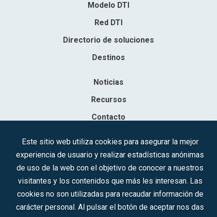
Modelo DTI
Red DTI
Directorio de soluciones
Destinos
Noticias
Recursos
Contacto
Sociedad Mercantil Estatal para la Gestión de la Innovación y las
Este sitio web utiliza cookies para asegurar la mejor
Tecnologías Turísticas, S.A.M.P.
experiencia de usuario y realizar estadísticas anónimas
Inscrita en el R.M. de Madrid, T, 12593, Se. 8, F. 129, H. 201.307.
de uso de la web con el objetivo de conocer a nuestros
C.I.F.: A-81/874.984
visitantes y los contenidos que más les interesan. Las
cookies no son utilizadas para recaudar información de
Síguenos en redes sociales:
carácter personal. Al pulsar el botón de aceptar nos das