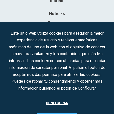
Destinos
Noticias
Recursos
Contacto
Este sitio web utiliza cookies para asegurar la mejor
experiencia de usuario y realizar estadísticas
Sociedad Mercantil Estatal para la Gestión de la Innovación y las
anónimas de uso de la web con el objetivo de conocer
Tecnologías Turísticas, S.A.M.P.
a nuestros visitantes y los contenidos que más les
Inscrita en el R.M. de Madrid, T, 12593, Se. 8, F. 129, H. 201.307.
interesan. Las cookies no son utilizadas para recaudar
C.I.F.: A-81/874.984
información de carácter personal. Al pulsar el botón de
aceptar nos das permiso para utilizar las cookies.
Síguenos en redes sociales:
Puedes gestionar tu consentimiento y obtener más
información pulsando el botón de Configurar.
CONTACTO
CONFIGURAR