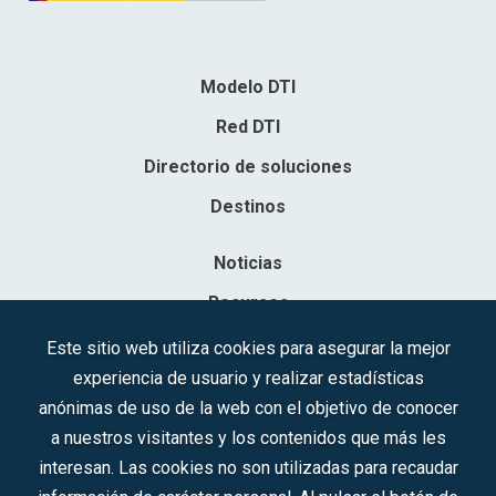
Modelo DTI
Red DTI
Directorio de soluciones
Destinos
Noticias
Recursos
Contacto
Este sitio web utiliza cookies para asegurar la mejor
experiencia de usuario y realizar estadísticas
Sociedad Mercantil Estatal para la Gestión de la Innovación y las
anónimas de uso de la web con el objetivo de conocer
Tecnologías Turísticas, S.A.M.P.
a nuestros visitantes y los contenidos que más les
Inscrita en el R.M. de Madrid, T, 12593, Se. 8, F. 129, H. 201.307.
interesan. Las cookies no son utilizadas para recaudar
C.I.F.: A-81/874.984