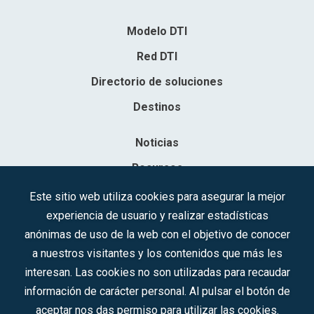
Modelo DTI
Red DTI
Directorio de soluciones
Destinos
Noticias
Recursos
Contacto
Este sitio web utiliza cookies para asegurar la mejor
experiencia de usuario y realizar estadísticas
Sociedad Mercantil Estatal para la Gestión de la Innovación y las
anónimas de uso de la web con el objetivo de conocer
Tecnologías Turísticas, S.A.M.P.
a nuestros visitantes y los contenidos que más les
Inscrita en el R.M. de Madrid, T, 12593, Se. 8, F. 129, H. 201.307.
interesan. Las cookies no son utilizadas para recaudar
C.I.F.: A-81/874.984
información de carácter personal. Al pulsar el botón de
aceptar nos das permiso para utilizar las cookies.
Síguenos en redes sociales: