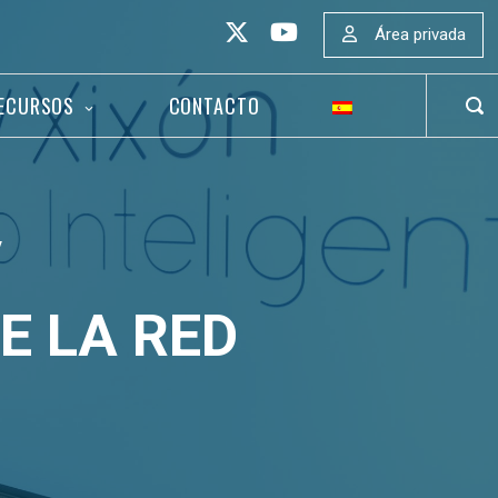
Área privada
ECURSOS
CONTACTO
ABR
BAR
DE
BÚS
V
E LA RED