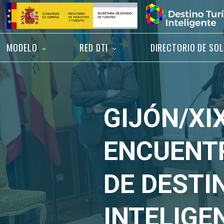
Saltar
Inicio
al
contenido
MODELO
RED DTI
DIRECTORIO DE SO
GIJÓN/XI
ENCUENTR
DE DESTI
INTELIGE