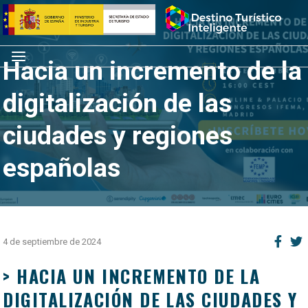
Saltar
Inicio
al
contenido
Menú
Hacia un incremento de la
digitalización de las
ciudades y regiones
españolas
4 de septiembre de 2024
> HACIA UN INCREMENTO DE LA
DIGITALIZACIÓN DE LAS CIUDADES Y