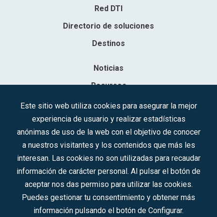
Red DTI
Directorio de soluciones
Destinos
Noticias
Recursos
Contacto
Este sitio web utiliza cookies para asegurar la mejor
experiencia de usuario y realizar estadísticas
Sociedad Mercantil Estatal para la Gestión de la Innovación y las
anónimas de uso de la web con el objetivo de conocer
Tecnologías Turísticas, S.A.M.P.
a nuestros visitantes y los contenidos que más les
Inscrita en el R.M. de Madrid, T, 12593, Se. 8, F. 129, H. 201.307.
interesan. Las cookies no son utilizadas para recaudar
C.I.F.: A-81/874.984
información de carácter personal. Al pulsar el botón de
aceptar nos das permiso para utilizar las cookies.
Síguenos en redes sociales:
Puedes gestionar tu consentimiento y obtener más
información pulsando el botón de Configurar.