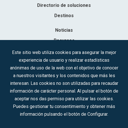
Directorio de soluciones
Destinos
Noticias
Recursos
Contacto
Este sitio web utiliza cookies para asegurar la mejor
experiencia de usuario y realizar estadísticas
Sociedad Mercantil Estatal para la Gestión de la Innovación y las
anónimas de uso de la web con el objetivo de conocer
Tecnologías Turísticas, S.A.M.P.
a nuestros visitantes y los contenidos que más les
Inscrita en el R.M. de Madrid, T, 12593, Se. 8, F. 129, H. 201.307.
interesan. Las cookies no son utilizadas para recaudar
C.I.F.: A-81/874.984
información de carácter personal. Al pulsar el botón de
aceptar nos das permiso para utilizar las cookies.
Síguenos en redes sociales:
Puedes gestionar tu consentimiento y obtener más
información pulsando el botón de Configurar.