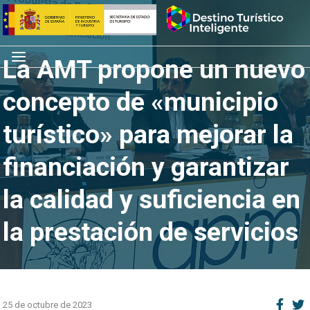
Saltar
Inicio
al
contenido
Menú
La AMT propone un nuevo
concepto de «municipio
turístico» para mejorar la
financiación y garantizar
la calidad y suficiencia en
la prestación de servicios
25 de octubre de 2023