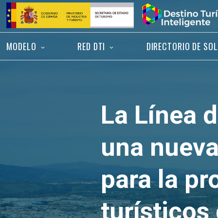
Saltar
Inicio
al
contenido
MODELO
RED DTI
DIRECTORIO DE SO
La Línea 
una nueva
para la pr
turísticos