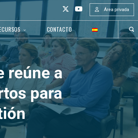
Área privada
ECURSOS
CONTACTO
ABR
BAR
DE
BÚS
 reúne a
rtos para
tión