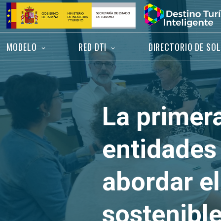
Saltar
Inicio
al
contenido
MODELO
RED DTI
DIRECTORIO DE SO
La primer
entidades
abordar el
sostenible