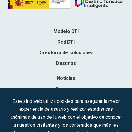
Modelo DTI
Red DTI
Directorio de soluciones
Destinos
Noticias
Recursos
Contacto
Este sitio web utiliza cookies para asegurar la mejor
experiencia de usuario y realizar estadísticas
Sociedad Mercantil Estatal para la Gestión de la Innovación y las
anónimas de uso de la web con el objetivo de conocer
Tecnologías Turísticas, S.A.M.P.
a nuestros visitantes y los contenidos que más les
Inscrita en el R.M. de Madrid, T, 12593, Se. 8, F. 129, H. 201.307.