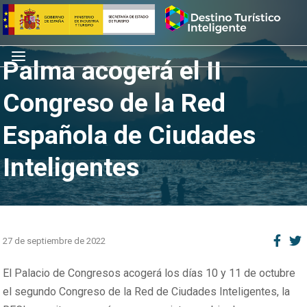
Saltar
Inicio
al
contenido
Menú
Palma acogerá el II
Congreso de la Red
Española de Ciudades
Inteligentes
27 de septiembre de 2022
El Palacio de Congresos acogerá los días 10 y 11 de octubre
el segundo Congreso de la Red de Ciudades Inteligentes, la