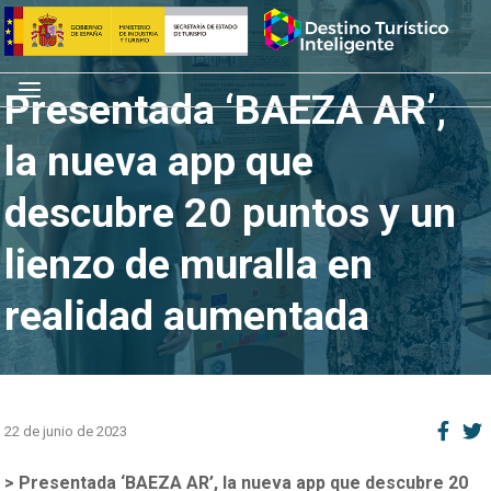
Saltar
Inicio
al
contenido
Menú
Presentada ‘BAEZA AR’,
la nueva app que
descubre 20 puntos y un
lienzo de muralla en
realidad aumentada
22 de junio de 2023
>
Presentada ‘BAEZA AR’, la nueva app que descubre 20