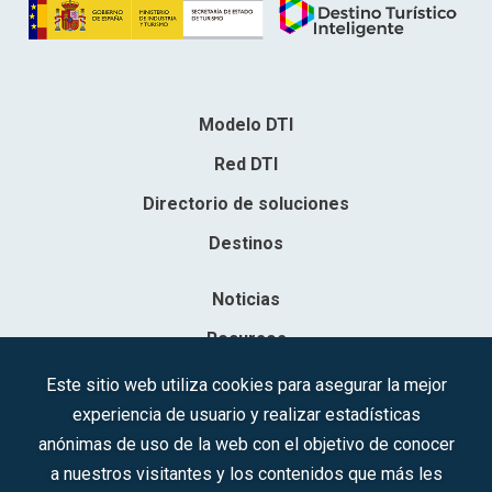
Modelo DTI
Red DTI
Directorio de soluciones
Destinos
Noticias
Recursos
Contacto
Este sitio web utiliza cookies para asegurar la mejor
experiencia de usuario y realizar estadísticas
Sociedad Mercantil Estatal para la Gestión de la Innovación y las
anónimas de uso de la web con el objetivo de conocer
Tecnologías Turísticas, S.A.M.P.
a nuestros visitantes y los contenidos que más les
Inscrita en el R.M. de Madrid, T, 12593, Se. 8, F. 129, H. 201.307.