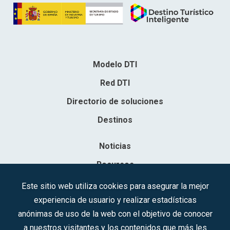
Modelo DTI
Red DTI
Directorio de soluciones
Destinos
Noticias
Recursos
Contacto
Este sitio web utiliza cookies para asegurar la mejor
experiencia de usuario y realizar estadísticas
Sociedad Mercantil Estatal para la Gestión de la Innovación y las
anónimas de uso de la web con el objetivo de conocer
Tecnologías Turísticas, S.A.M.P.
a nuestros visitantes y los contenidos que más les