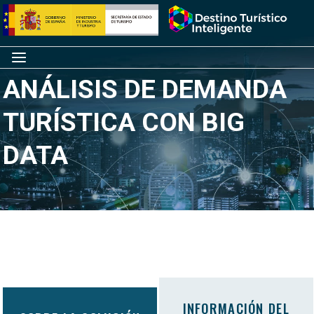
Saltar
Inicio
al
contenido
Menú
ANÁLISIS DE DEMANDA
TURÍSTICA CON BIG
DATA
INFORMACIÓN DEL