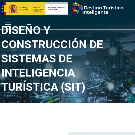
Saltar
Inicio
al
contenido
Menú
DISEÑO Y
CONSTRUCCIÓN DE
SISTEMAS DE
INTELIGENCIA
TURÍSTICA (SIT)