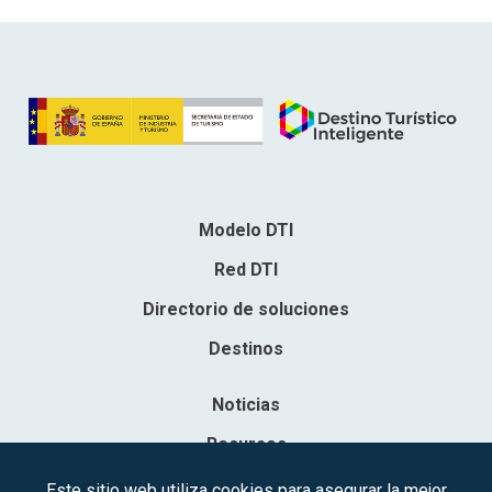
Modelo DTI
Red DTI
Directorio de soluciones
Destinos
Noticias
Recursos
Contacto
Este sitio web utiliza cookies para asegurar la mejor