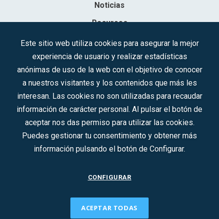
Noticias
Recursos
Contacto
Este sitio web utiliza cookies para asegurar la mejor
experiencia de usuario y realizar estadísticas
Sociedad Mercantil Estatal para la Gestión de la Innovación y las
anónimas de uso de la web con el objetivo de conocer
Tecnologías Turísticas, S.A.M.P.
a nuestros visitantes y los contenidos que más les
Inscrita en el R.M. de Madrid, T, 12593, Se. 8, F. 129, H. 201.307.
interesan. Las cookies no son utilizadas para recaudar
C.I.F.: A-81/874.984
información de carácter personal. Al pulsar el botón de
aceptar nos das permiso para utilizar las cookies.
Síguenos en redes sociales:
Puedes gestionar tu consentimiento y obtener más
información pulsando el botón de Configurar.
CONTACTO
CONFIGURAR
ACEPTAR TODAS
2022 © DTI · Todos los derechos reservados ·
Aviso legal
·