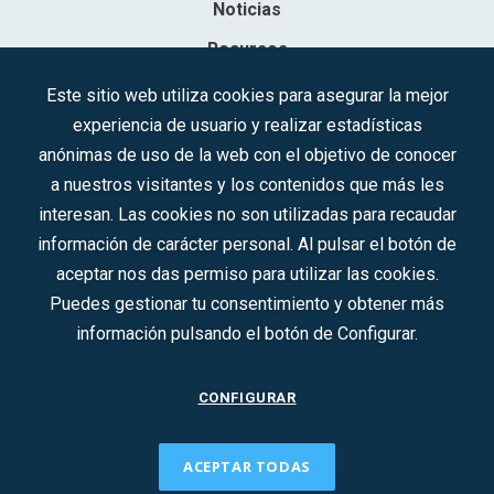
Noticias
Recursos
Contacto
Este sitio web utiliza cookies para asegurar la mejor
experiencia de usuario y realizar estadísticas
Sociedad Mercantil Estatal para la Gestión de la Innovación y las
anónimas de uso de la web con el objetivo de conocer
Tecnologías Turísticas, S.A.M.P.
a nuestros visitantes y los contenidos que más les
Inscrita en el R.M. de Madrid, T, 12593, Se. 8, F. 129, H. 201.307.
interesan. Las cookies no son utilizadas para recaudar
C.I.F.: A-81/874.984
información de carácter personal. Al pulsar el botón de
aceptar nos das permiso para utilizar las cookies.
Síguenos en redes sociales:
Puedes gestionar tu consentimiento y obtener más
información pulsando el botón de Configurar.
CONTACTO
CONFIGURAR
ACEPTAR TODAS
2022 © DTI · Todos los derechos reservados ·
Aviso legal
·