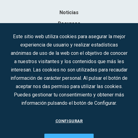
Noticias
Recursos
Contacto
Este sitio web utiliza cookies para asegurar la mejor
experiencia de usuario y realizar estadísticas
Sociedad Mercantil Estatal para la Gestión de la Innovación y las
anónimas de uso de la web con el objetivo de conocer
Tecnologías Turísticas, S.A.M.P.
a nuestros visitantes y los contenidos que más les
Inscrita en el R.M. de Madrid, T, 12593, Se. 8, F. 129, H. 201.307.
interesan. Las cookies no son utilizadas para recaudar
C.I.F.: A-81/874.984
información de carácter personal. Al pulsar el botón de
aceptar nos das permiso para utilizar las cookies.
Síguenos en redes sociales:
Puedes gestionar tu consentimiento y obtener más
información pulsando el botón de Configurar.
CONTACTO
CONFIGURAR