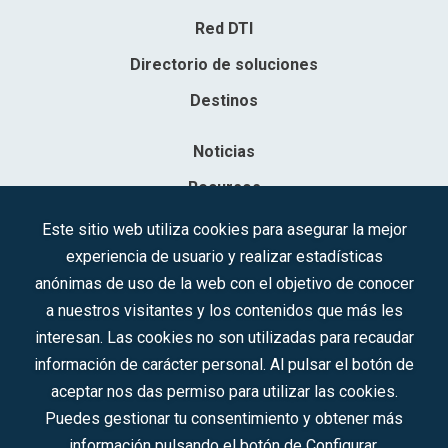
Red DTI
Directorio de soluciones
Destinos
Noticias
Recursos
Contacto
Este sitio web utiliza cookies para asegurar la mejor
experiencia de usuario y realizar estadísticas
Sociedad Mercantil Estatal para la Gestión de la Innovación y las
anónimas de uso de la web con el objetivo de conocer
Tecnologías Turísticas, S.A.M.P.
a nuestros visitantes y los contenidos que más les
Inscrita en el R.M. de Madrid, T, 12593, Se. 8, F. 129, H. 201.307.
interesan. Las cookies no son utilizadas para recaudar
C.I.F.: A-81/874.984
información de carácter personal. Al pulsar el botón de
aceptar nos das permiso para utilizar las cookies.
Síguenos en redes sociales:
Puedes gestionar tu consentimiento y obtener más
información pulsando el botón de Configurar.