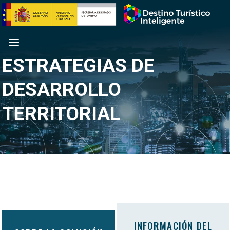
Saltar
Inicio
al
contenido
Menú
ESTRATEGIAS DE
DESARROLLO
TERRITORIAL
INFORMACIÓN DEL