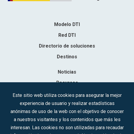
Modelo DTI
Red DTI
Directorio de soluciones
Destinos
Noticias
Recursos
Contacto
Este sitio web utiliza cookies para asegurar la mejor
experiencia de usuario y realizar estadísticas
Sociedad Mercantil Estatal para la Gestión de la Innovación y las
anónimas de uso de la web con el objetivo de conocer
Tecnologías Turísticas, S.A.M.P.
a nuestros visitantes y los contenidos que más les
Inscrita en el R.M. de Madrid, T, 12593, Se. 8, F. 129, H. 201.307.
interesan. Las cookies no son utilizadas para recaudar
C.I.F.: A-81/874.984