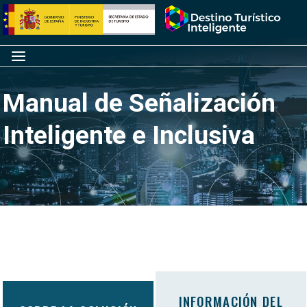
Saltar
Inicio
al
contenido
Menú
Manual de Señalización
Inteligente e Inclusiva
INFORMACIÓN DEL