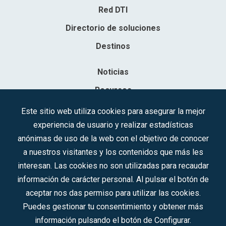
Red DTI
Directorio de soluciones
Destinos
Noticias
Recursos
Contacto
Este sitio web utiliza cookies para asegurar la mejor
experiencia de usuario y realizar estadísticas
Sociedad Mercantil Estatal para la Gestión de la Innovación y las
anónimas de uso de la web con el objetivo de conocer
Tecnologías Turísticas, S.A.M.P.
a nuestros visitantes y los contenidos que más les
Inscrita en el R.M. de Madrid, T, 12593, Se. 8, F. 129, H. 201.307.
interesan. Las cookies no son utilizadas para recaudar
C.I.F.: A-81/874.984
información de carácter personal. Al pulsar el botón de
aceptar nos das permiso para utilizar las cookies.
Síguenos en redes sociales:
Puedes gestionar tu consentimiento y obtener más
información pulsando el botón de Configurar.