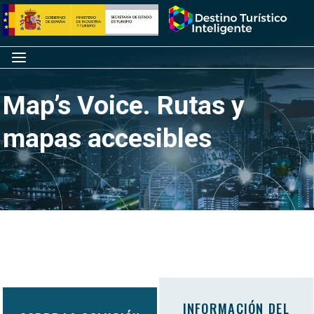
Saltar
Inicio
al
contenido
Menú
Map’s Voice. Rutas y
mapas accesibles
INFORMACIÓN DEL