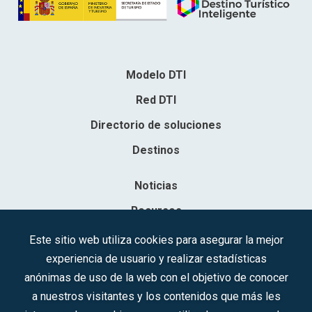
Modelo DTI
Red DTI
Directorio de soluciones
Destinos
Noticias
Recursos
Contacto
Este sitio web utiliza cookies para asegurar la mejor
experiencia de usuario y realizar estadísticas
Sociedad Mercantil Estatal para la Gestión de la Innovación y las
anónimas de uso de la web con el objetivo de conocer
Tecnologías Turísticas, S.A.M.P.
a nuestros visitantes y los contenidos que más les
Inscrita en el R.M. de Madrid, T, 12593, Se. 8, F. 129, H. 201.307.