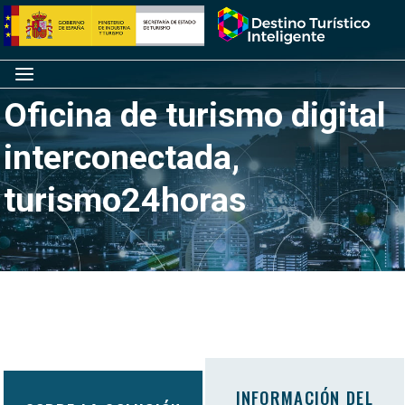
Saltar
Inicio
al
contenido
Menú
Oficina de turismo digital
interconectada,
turismo24horas
INFORMACIÓN DEL