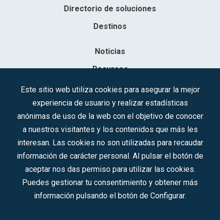
Directorio de soluciones
Destinos
Noticias
Recursos
Contacto
Este sitio web utiliza cookies para asegurar la mejor
experiencia de usuario y realizar estadísticas
Sociedad Mercantil Estatal para la Gestión de la Innovación y las
anónimas de uso de la web con el objetivo de conocer
Tecnologías Turísticas, S.A.M.P.
a nuestros visitantes y los contenidos que más les
Inscrita en el R.M. de Madrid, T, 12593, Se. 8, F. 129, H. 201.307.
interesan. Las cookies no son utilizadas para recaudar
C.I.F.: A-81/874.984
información de carácter personal. Al pulsar el botón de
aceptar nos das permiso para utilizar las cookies.
Síguenos en redes sociales:
Puedes gestionar tu consentimiento y obtener más
información pulsando el botón de Configurar.