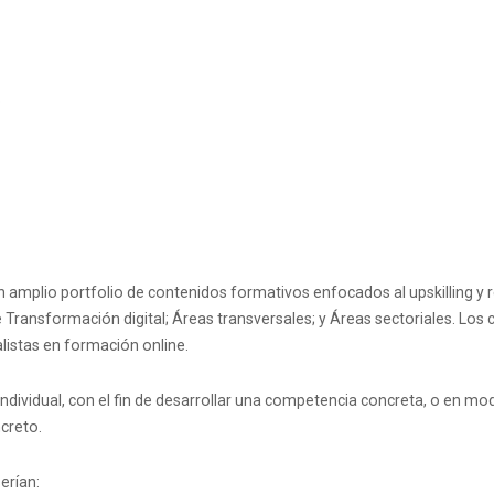
.
amplio portfolio de contenidos formativos enfocados al upskilling y re
ransformación digital; Áreas transversales; y Áreas sectoriales. Los 
listas en formación online.
vidual, con el fin de desarrollar una competencia concreta, o en modali
creto.
erían: