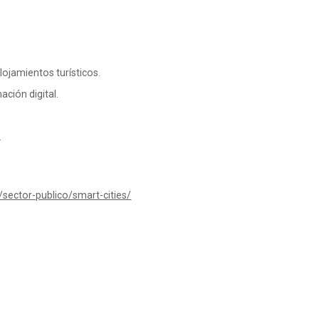
ojamientos turísticos.
ación digital.
.
ector-publico/smart-cities/