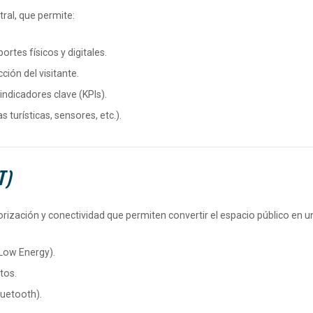
ral, que permite:
rtes físicos y digitales.
ción del visitante.
indicadores clave (KPIs).
 turísticas, sensores, etc.).
T)
zación y conectividad que permiten convertir el espacio público en una
 Low Energy
).
tos.
luetooth).