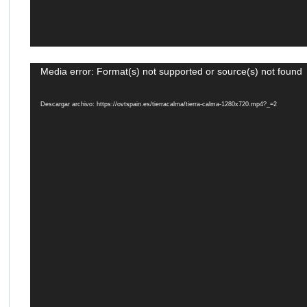
Reproductor
Media error: Format(s) not supported or source(s) not found
de
vídeo
Descargar archivo: https://ovtspain.es/tierracalma/tierra-calma-1280x720.mp4?_=2