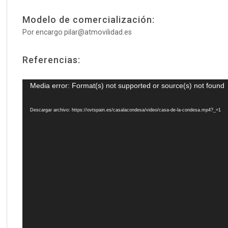
Modelo de comercialización:
Por encargo pilar@atmovilidad.es
Referencias:
Reproductor
Media error: Format(s) not supported or source(s) not found
de
vídeo
Descargar archivo: https://ovtspain.es/casalacondesa/video/casa-de-la-condesa.mp4?_=1