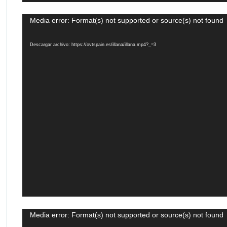
Reproductor
Media error: Format(s) not supported or source(s) not found
de
vídeo
Descargar archivo: https://ovtspain.es/illana/illana.mp4?_=3
Reproductor
Media error: Format(s) not supported or source(s) not found
de