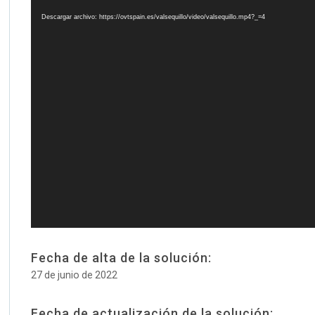
vídeo
Descargar archivo: https://ovtspain.es/valsequillo/video/valsequillo.mp4?_=4
Fecha de alta de la solución:
27 de junio de 2022
Fecha de actualización de la solución: