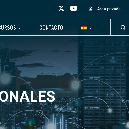
Área privada
CURSOS
CONTACTO
ABR
BAR
DE
BÚS
IONALES