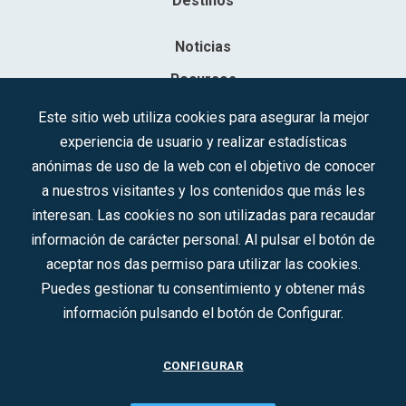
Destinos
Noticias
Recursos
Contacto
Este sitio web utiliza cookies para asegurar la mejor
experiencia de usuario y realizar estadísticas
Sociedad Mercantil Estatal para la Gestión de la Innovación y las
anónimas de uso de la web con el objetivo de conocer
Tecnologías Turísticas, S.A.M.P.
a nuestros visitantes y los contenidos que más les
Inscrita en el R.M. de Madrid, T, 12593, Se. 8, F. 129, H. 201.307.
interesan. Las cookies no son utilizadas para recaudar
C.I.F.: A-81/874.984
información de carácter personal. Al pulsar el botón de
aceptar nos das permiso para utilizar las cookies.
Síguenos en redes sociales:
Puedes gestionar tu consentimiento y obtener más
información pulsando el botón de Configurar.
CONTACTO
CONFIGURAR