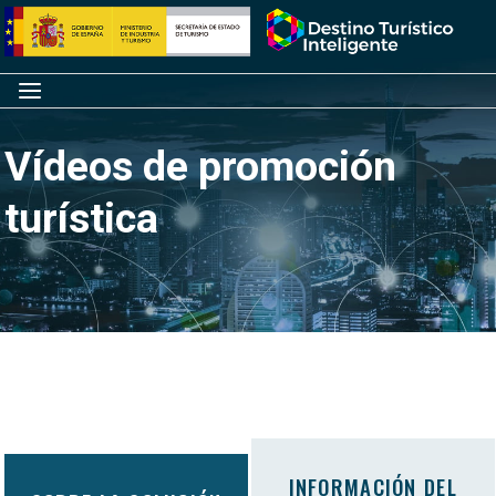
Saltar
Inicio
al
contenido
Menú
Vídeos de promoción
turística
INFORMACIÓN DEL