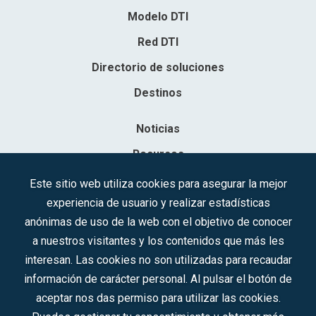
Modelo DTI
Red DTI
Directorio de soluciones
Destinos
Noticias
Recursos
Contacto
Este sitio web utiliza cookies para asegurar la mejor
experiencia de usuario y realizar estadísticas
Sociedad Mercantil Estatal para la Gestión de la Innovación y las
anónimas de uso de la web con el objetivo de conocer
Tecnologías Turísticas, S.A.M.P.
a nuestros visitantes y los contenidos que más les
Inscrita en el R.M. de Madrid, T, 12593, Se. 8, F. 129, H. 201.307.
interesan. Las cookies no son utilizadas para recaudar
C.I.F.: A-81/874.984
información de carácter personal. Al pulsar el botón de
aceptar nos das permiso para utilizar las cookies.
Síguenos en redes sociales: