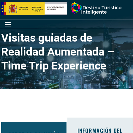
Saltar
Inicio
al
contenido
Menú
Visitas guiadas de
Realidad Aumentada –
Time Trip Experience
INFORMACIÓN DEL