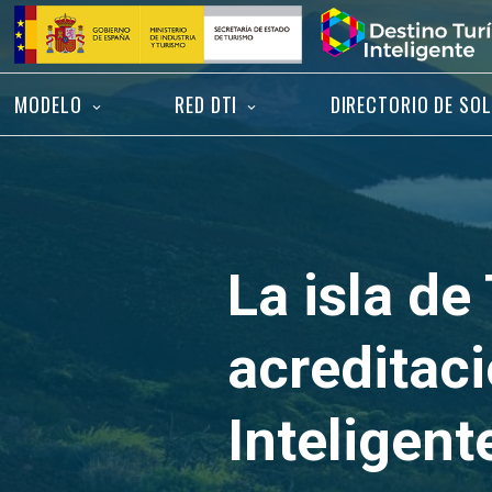
Saltar
Inicio
al
contenido
MODELO
RED DTI
DIRECTORIO DE SO
La isla de
acreditac
Inteligent