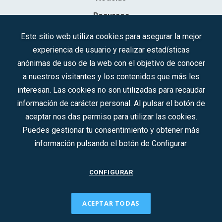
Recursos
Contacto
Este sitio web utiliza cookies para asegurar la mejor
experiencia de usuario y realizar estadísticas
Sociedad Mercantil Estatal para la Gestión de la Innovación y las
anónimas de uso de la web con el objetivo de conocer
Tecnologías Turísticas, S.A.M.P.
a nuestros visitantes y los contenidos que más les
Inscrita en el R.M. de Madrid, T, 12593, Se. 8, F. 129, H. 201.307.
interesan. Las cookies no son utilizadas para recaudar
C.I.F.: A-81/874.984
información de carácter personal. Al pulsar el botón de
aceptar nos das permiso para utilizar las cookies.
Síguenos en redes sociales:
Puedes gestionar tu consentimiento y obtener más
información pulsando el botón de Configurar.
CONTACTO
CONFIGURAR
ACEPTAR TODAS
2022 © DTI · Todos los derechos reservados ·
Aviso legal
·
Política de privacidad
·
Política de Cookies