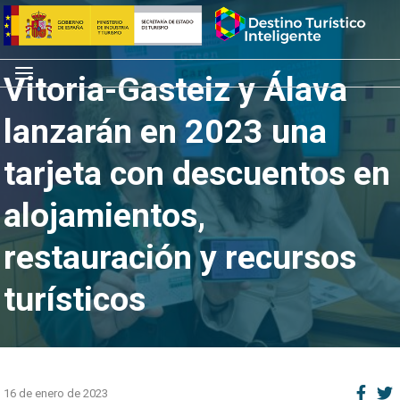
Saltar
Inicio
al
contenido
Menú
Vitoria-Gasteiz y Álava
lanzarán en 2023 una
tarjeta con descuentos en
alojamientos,
restauración y recursos
turísticos
16 de enero de 2023