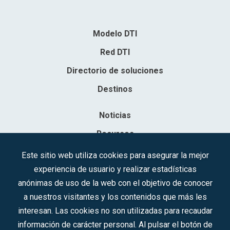
Modelo DTI
Red DTI
Directorio de soluciones
Destinos
Noticias
Recursos
Contacto
Este sitio web utiliza cookies para asegurar la mejor
experiencia de usuario y realizar estadísticas
Sociedad Mercantil Estatal para la Gestión de la Innovación y las
anónimas de uso de la web con el objetivo de conocer
Tecnologías Turísticas, S.A.M.P.
a nuestros visitantes y los contenidos que más les
Inscrita en el R.M. de Madrid, T, 12593, Se. 8, F. 129, H. 201.307.
interesan. Las cookies no son utilizadas para recaudar
C.I.F.: A-81/874.984
información de carácter personal. Al pulsar el botón de