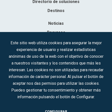
Directorio de soluciones
Destinos
Noticias
Recursos
Contacto
Este sitio web utiliza cookies para asegurar la mejor
experiencia de usuario y realizar estadísticas
Sociedad Mercantil Estatal para la Gestión de la Innovación y las
anónimas de uso de la web con el objetivo de conocer
Tecnologías Turísticas, S.A.M.P.
a nuestros visitantes y los contenidos que más les
Inscrita en el R.M. de Madrid, T, 12593, Se. 8, F. 129, H. 201.307.
interesan. Las cookies no son utilizadas para recaudar
C.I.F.: A-81/874.984
información de carácter personal. Al pulsar el botón de
aceptar nos das permiso para utilizar las cookies.
Síguenos en redes sociales:
Puedes gestionar tu consentimiento y obtener más
información pulsando el botón de Configurar.
CONTACTO
CONFIGURAR