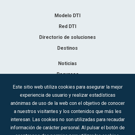
Modelo DTI
Red DTI
Directorio de soluciones
Destinos
Noticias
Recursos
Contacto
Este sitio web utiliza cookies para asegurar la mejor
experiencia de usuario y realizar estadísticas
Sociedad Mercantil Estatal para la Gestión de la Innovación y las
anónimas de uso de la web con el objetivo de conocer
Tecnologías Turísticas, S.A.M.P.
a nuestros visitantes y los contenidos que más les
Inscrita en el R.M. de Madrid, T, 12593, Se. 8, F. 129, H. 201.307.
interesan. Las cookies no son utilizadas para recaudar
C.I.F.: A-81/874.984
información de carácter personal. Al pulsar el botón de