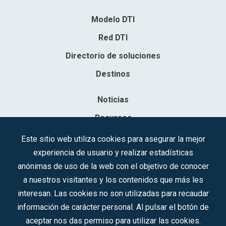
Modelo DTI
Red DTI
Directorio de soluciones
Destinos
Noticias
Recursos
Contacto
Este sitio web utiliza cookies para asegurar la mejor
experiencia de usuario y realizar estadísticas
Sociedad Mercantil Estatal para la Gestión de la Innovación y las
anónimas de uso de la web con el objetivo de conocer
Tecnologías Turísticas, S.A.M.P.
a nuestros visitantes y los contenidos que más les
Inscrita en el R.M. de Madrid, T, 12593, Se. 8, F. 129, H. 201.307.
interesan. Las cookies no son utilizadas para recaudar
C.I.F.: A-81/874.984
información de carácter personal. Al pulsar el botón de
aceptar nos das permiso para utilizar las cookies.
Síguenos en redes sociales: