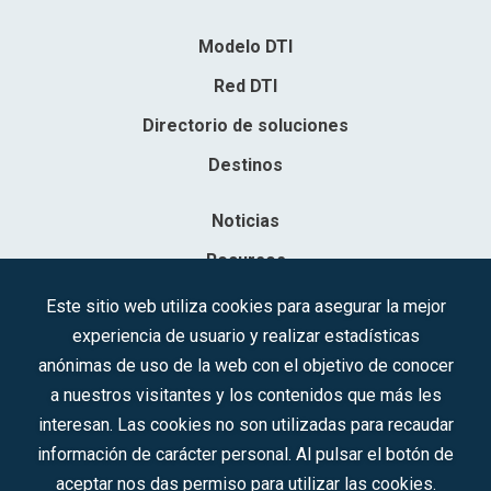
Modelo DTI
Red DTI
Directorio de soluciones
Destinos
Noticias
Recursos
Contacto
Este sitio web utiliza cookies para asegurar la mejor
experiencia de usuario y realizar estadísticas
Sociedad Mercantil Estatal para la Gestión de la Innovación y las
anónimas de uso de la web con el objetivo de conocer
Tecnologías Turísticas, S.A.M.P.
a nuestros visitantes y los contenidos que más les
Inscrita en el R.M. de Madrid, T, 12593, Se. 8, F. 129, H. 201.307.
interesan. Las cookies no son utilizadas para recaudar
C.I.F.: A-81/874.984
información de carácter personal. Al pulsar el botón de
aceptar nos das permiso para utilizar las cookies.
Síguenos en redes sociales: