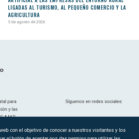
ARTIFICIAL A LAS EMPRESAS DEL ENTORNO RURAL
LIGADAS AL TURISMO, AL PEQUEÑO COMERCIO Y LA
AGRICULTURA
5 de agosto de 2026
tal para
Síguenos en redes sociales:
ión y las
S.A.M.P.
drid, T,
 web con el objetivo de conocer a nuestros visitantes y los
201.307.
ar el botón de aceptar nos das permiso para utilizar las