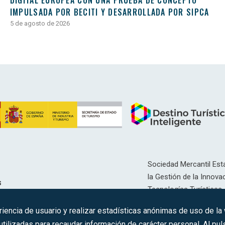
DIGITAL EUROPEA CON UNA PRUEBA DE CONCEPTO
IMPULSADA POR BECITI Y DESARROLLADA POR SIPCA
5 de agosto de 2026
Sociedad Mercantil Esta
la Gestión de la Innovac
s
Tecnologías Turísticas, 
Inscrita en el R.M. de Ma
riencia de usuario y realizar estadísticas anónimas de uso de la
12593, Se. 8, F. 129, H. 
ilizadas para recaudar información de carácter personal. Al puls