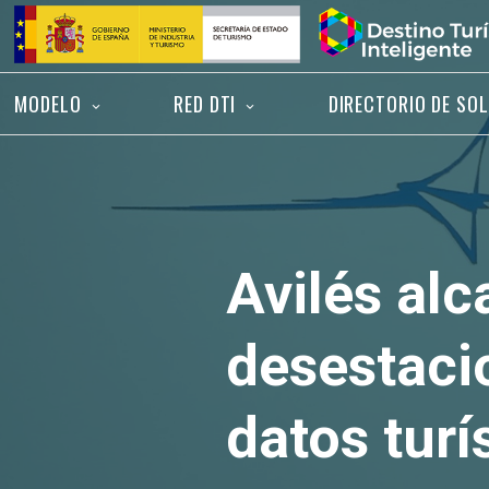
Saltar
Inicio
al
contenido
MODELO
RED DTI
DIRECTORIO DE SO
Avilés alc
desestacio
datos turí