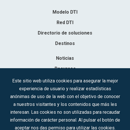
Modelo DTI
Red DTI
Directorio de soluciones
Destinos
Noticias
Recursos
Contacto
Este sitio web utiliza cookies para asegurar la mejor
experiencia de usuario y realizar estadísticas
Sociedad Mercantil Estatal para la Gestión de la Innovación y las
anónimas de uso de la web con el objetivo de conocer
Tecnologías Turísticas, S.A.M.P.
a nuestros visitantes y los contenidos que más les
Inscrita en el R.M. de Madrid, T, 12593, Se. 8, F. 129, H. 201.307.
interesan. Las cookies no son utilizadas para recaudar
C.I.F.: A-81/874.984
información de carácter personal. Al pulsar el botón de
aceptar nos das permiso para utilizar las cookies.
Síguenos en redes sociales: