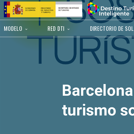
Saltar
Inicio
al
contenido
MODELO
RED DTI
DIRECTORIO DE SO
Barcelona 
turismo s