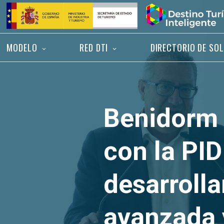
Saltar
Inicio
al
contenido
MODELO
RED DTI
DIRECTORIO DE SO
Benidorm 
con la PID
desarrolla
avanzada y