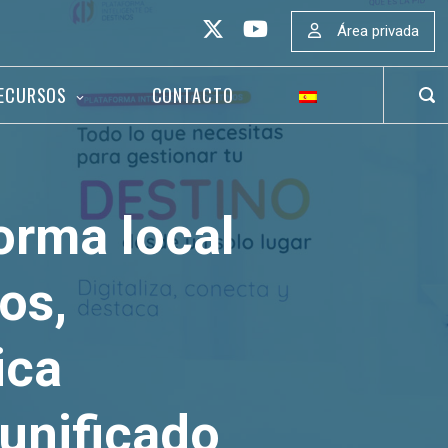
Área privada
ECURSOS
CONTACTO
ABR
BAR
DE
BÚS
orma local
os,
ica
 unificado